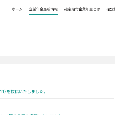
ホーム
企業年金最新情報
確定給付企業年金とは
確定
/11）を投稿いたしました。