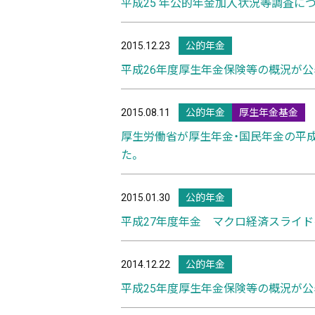
平成25 年公的年金加入状況等調査に
2015.12.23
公的年金
平成26年度厚生年金保険等の概況が
2015.08.11
公的年金
厚生年金基金
厚生労働省が厚生年金・国民年金の平成2
た。
2015.01.30
公的年金
平成27年度年金 マクロ経済スライ
2014.12.22
公的年金
平成25年度厚生年金保険等の概況が