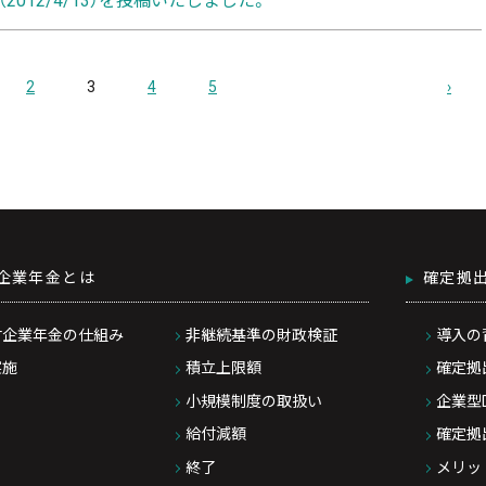
012/4/13）を投稿いたしました。
2
3
4
5
›
企業年金とは
確定拠
付企業年金の仕組み
非継続基準の財政検証
導入の
実施
積立上限額
確定拠
小規模制度の取扱い
企業型
給付減額
確定拠
終了
メリッ