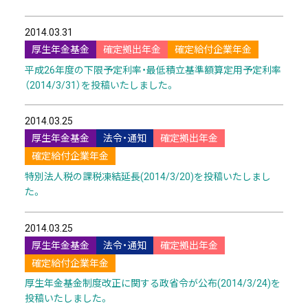
2014.03.31
厚生年金基金
確定拠出年金
確定給付企業年金
平成26年度の下限予定利率・最低積立基準額算定用予定利率
（2014/3/31）を投稿いたしました。
2014.03.25
厚生年金基金
法令・通知
確定拠出年金
確定給付企業年金
特別法人税の課税凍結延長(2014/3/20)を投稿いたしまし
た。
2014.03.25
厚生年金基金
法令・通知
確定拠出年金
確定給付企業年金
厚生年金基金制度改正に関する政省令が公布(2014/3/24)を
投稿いたしました。