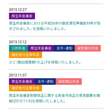
2013.12.27
厚生年金基金
厚生年金基金における平成26年の最低責任準備金利率が告
示されました。を投稿いたしました。
2013.12.12
公的年金
厚生年金基金
法令・通知
確定拠出年金
確定給付企業年金
ＤＣ（拠出限度額）引上げを投稿いたしました。
2013.11.07
厚生年金基金
法令・通知
確定拠出年金
確定給付企業年金
厚生年金基金制度改正に関する政省令改正の意見募集を開
始(2013/11/6)を投稿いたしました。