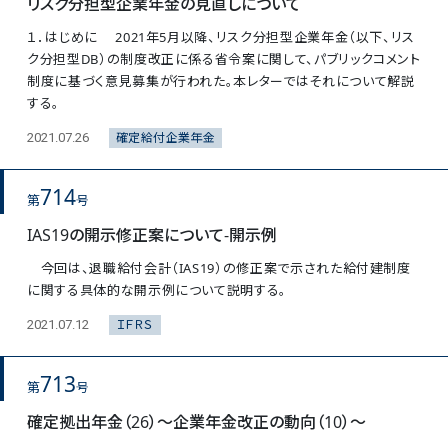
リスク分担型企業年金の見直しについて
１．はじめに 2021年5月以降、リスク分担型企業年金（以下、リス
ク分担型DB）の制度改正に係る省令案に関して、パブリックコメント
制度に基づく意見募集が行われた。本レターではそれについて解説
する。
確定給付企業年金
2021.07.26
714
第
号
IAS19の開示修正案について‐開示例
今回は、退職給付会計（IAS19）の修正案で示された給付建制度
に関する具体的な開示例について説明する。
ＩＦＲＳ
2021.07.12
713
第
号
確定拠出年金（26）～企業年金改正の動向（10）～