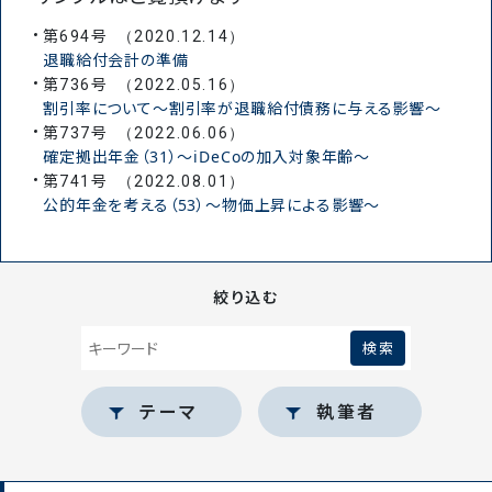
第
号
694
（2020.12.14）
退職給付会計の準備
第
号
736
（2022.05.16）
割引率について～割引率が退職給付債務に与える影響～
第
号
737
（2022.06.06）
確定拠出年金（31）～iDeCoの加入対象年齢～
第
号
741
（2022.08.01）
公的年金を考える（53）～物価上昇による影響～
絞り込む
テーマ
執筆者