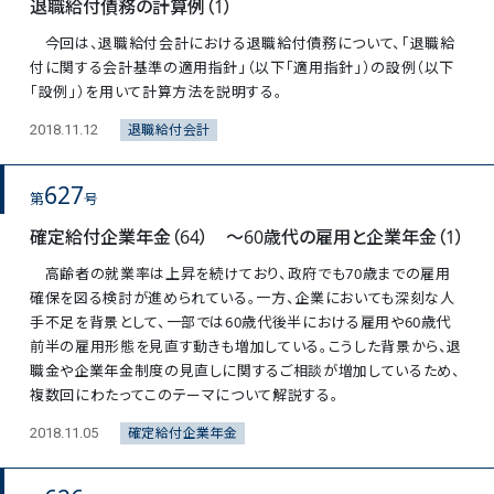
退職給付債務の計算例（1）
今回は、退職給付会計における退職給付債務について、「退職給
付に関する会計基準の適用指針」（以下「適用指針」）の設例（以下
「設例」）を用いて計算方法を説明する。
退職給付会計
2018.11.12
627
第
号
確定給付企業年金（64） ～60歳代の雇用と企業年金（1）
高齢者の就業率は上昇を続けており、政府でも70歳までの雇用
確保を図る検討が進められている。一方、企業においても深刻な人
手不足を背景として、一部では60歳代後半における雇用や60歳代
前半の雇用形態を見直す動きも増加している。こうした背景から、退
職金や企業年金制度の見直しに関するご相談が増加しているため、
複数回にわたってこのテーマについて解説する。
確定給付企業年金
2018.11.05