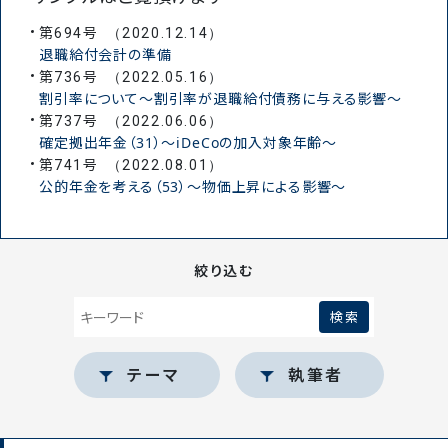
第
号
694
（2020.12.14）
退職給付会計の準備
第
号
736
（2022.05.16）
割引率について～割引率が退職給付債務に与える影響～
第
号
737
（2022.06.06）
確定拠出年金（31）～iDeCoの加入対象年齢～
第
号
741
（2022.08.01）
公的年金を考える（53）～物価上昇による影響～
絞り込む
テーマ
執筆者