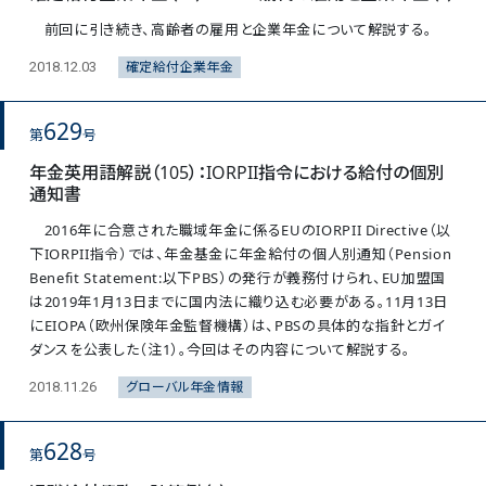
前回に引き続き、高齢者の雇用と企業年金について解説する。
確定給付企業年金
2018.12.03
629
第
号
年金英用語解説（105）：IORPII指令における給付の個別
通知書
2016年に合意された職域年金に係るEUのIORPII Directive（以
下IORPII指令）では、年金基金に年金給付の個人別通知（Pension
Benefit Statement:以下PBS）の発行が義務付けられ、EU加盟国
は2019年1月13日までに国内法に織り込む必要がある。11月13日
にEIOPA（欧州保険年金監督機構）は、PBSの具体的な指針とガイ
ダンスを公表した（注1）。今回はその内容について解説する。
グローバル年金情報
2018.11.26
628
第
号