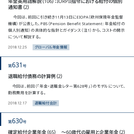
年金英用語解説（106）：IORPII指令における給付の個別
通知書（2）
今回は、前回に引き続き11月13日にEIOPA（欧州保険年金監督
機構）が公表した、PBS（Pension Benefit Statement: 年金給付の
個人別通知）の具体的な指針とガイダンス（注1）から、コストの開示
について解説する。
グローバル年金情報
2018.12.25
631
第
号
退職給付債務の計算例（2）
今回は、前回（「年金・退職金レター第628号」）のモデルについて、
勤務費用を計算する。
退職給付会計
2018.12.17
630
第
号
確定給付企業年金（65） ～60歳代の雇用と企業年金（2）