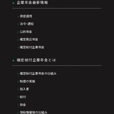
企業年金最新情報
資産運用
法令・通知
公的年金
確定拠出年金
確定給付企業年金
確定給付企業年金とは
確定給付企業年金の仕組み
制度の実施
加入者
給付
掛金
受給権確保の仕組み