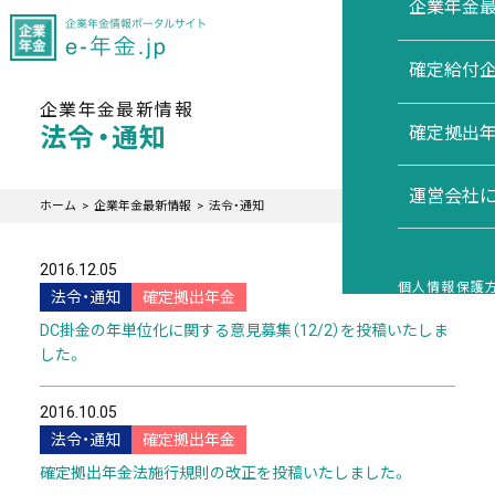
企業年金
確定給付
企業年金最新情報
法令・通知
確定拠出
運営会社
ホーム
企業年金最新情報
法令・通知
2016.12.05
個人情報保護
法令・通知
確定拠出年金
DC掛金の年単位化に関する意見募集（12/2）を投稿いたしま
した。
2016.10.05
法令・通知
確定拠出年金
確定拠出年金法施行規則の改正を投稿いたしました。