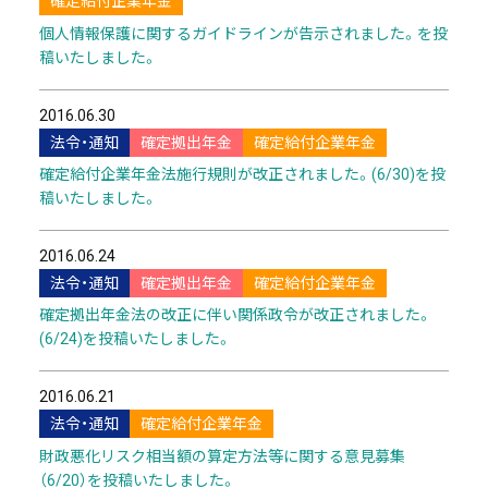
確定給付企業年金
個人情報保護に関するガイドラインが告示されました。を投
稿いたしました。
2016.06.30
法令・通知
確定拠出年金
確定給付企業年金
確定給付企業年金法施行規則が改正されました。(6/30)を投
稿いたしました。
2016.06.24
法令・通知
確定拠出年金
確定給付企業年金
確定拠出年金法の改正に伴い関係政令が改正されました。
(6/24)を投稿いたしました。
2016.06.21
法令・通知
確定給付企業年金
財政悪化リスク相当額の算定方法等に関する意見募集
（6/20）を投稿いたしました。