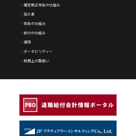
確定拠出年金の仕組み
加入者
掛金の仕組み
給付の仕組み
運用
ポータビリティー
税務上の取扱い