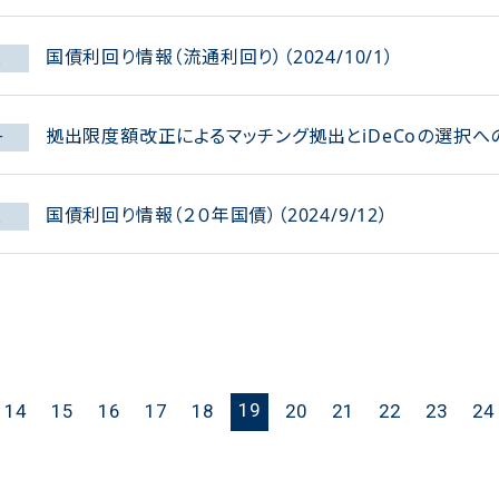
国債利回り情報（流通利回り）（2024/10/1）
報
拠出限度額改正によるマッチング拠出とiDeCoの選択へ
ー
国債利回り情報（２０年国債）（2024/9/12）
報
19
14
15
16
17
18
20
21
22
23
24