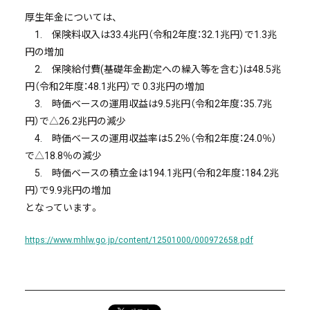
厚生年金については、
1. 保険料収入は33.4兆円（令和2年度：32.1兆円）で1.3兆
円の増加
2. 保険給付費(基礎年金勘定への繰入等を含む)は48.5兆
円（令和2年度：48.1兆円）で 0.3兆円の増加
3. 時価ベースの運用収益は9.5兆円（令和2年度：35.7兆
円）で△26.2兆円の減少
4. 時価ベースの運用収益率は5.2％（令和2年度：24.0％）
で△18.8％の減少
5. 時価ベースの積立金は194.1兆円（令和2年度：184.2兆
円）で9.9兆円の増加
となっています。
https://www.mhlw.go.jp/content/12501000/000972658.pdf