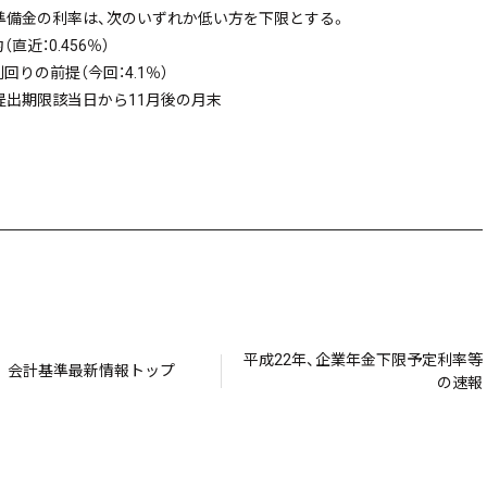
準備金の利率は、次のいずれか低い方を下限とする。
近：0.456％）
りの前提（今回：4.1％）
提出期限該当日から11月後の月末
平成22年、企業年金下限予定利率等
会計基準最新情報トップ
の速報