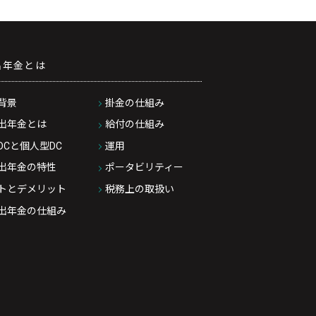
出年金とは
背景
掛金の仕組み
出年金とは
給付の仕組み
DCと個人型DC
運用
出年金の特性
ポータビリティー
トとデメリット
税務上の取扱い
出年金の仕組み