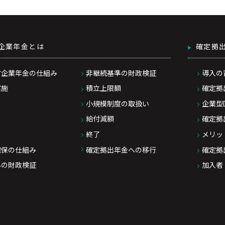
企業年金とは
確定拠
付企業年金の仕組み
非継続基準の財政検証
導入の
実施
積立上限額
確定拠
小規模制度の取扱い
企業型
給付減額
確定拠
終了
メリッ
確保の仕組み
確定拠出年金への移行
確定拠
準の財政検証
加入者