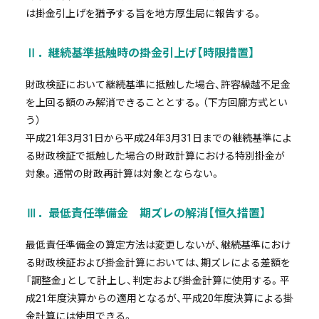
は掛金引上げを猶予する旨を地方厚生局に報告する。
Ⅱ．継続基準抵触時の掛金引上げ【時限措置】
財政検証において継続基準に抵触した場合、許容繰越不足金
を上回る額のみ解消できることとする。（下方回廊方式とい
う）
平成21年3月31日から平成24年3月31日までの継続基準によ
る財政検証で抵触した場合の財政計算における特別掛金が
対象。通常の財政再計算は対象とならない。
Ⅲ．最低責任準備金 期ズレの解消【恒久措置】
最低責任準備金の算定方法は変更しないが、継続基準におけ
る財政検証および掛金計算においては、期ズレによる差額を
「調整金」として計上し、判定および掛金計算に使用する。平
成21年度決算からの適用となるが、平成20年度決算による掛
金計算には使用できる。